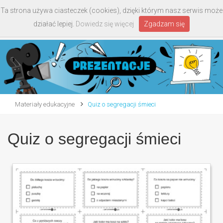
Ta strona używa ciasteczek (cookies), dzięki którym nasz serwis może
Toggle
działać lepiej.
Dowiedz się więcej
Zgadzam się
navigati
Materiały edukacyjne
Quiz o segregacji śmieci
Quiz o segregacji śmieci