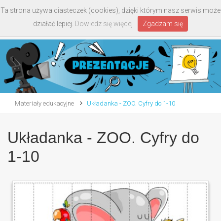
Ta strona używa ciasteczek (cookies), dzięki którym nasz serwis może
Toggle
działać lepiej.
Dowiedz się więcej
Zgadzam się
navigati
Materiały edukacyjne
Układanka - ZOO. Cyfry do 1-10
Układanka - ZOO. Cyfry do
1-10