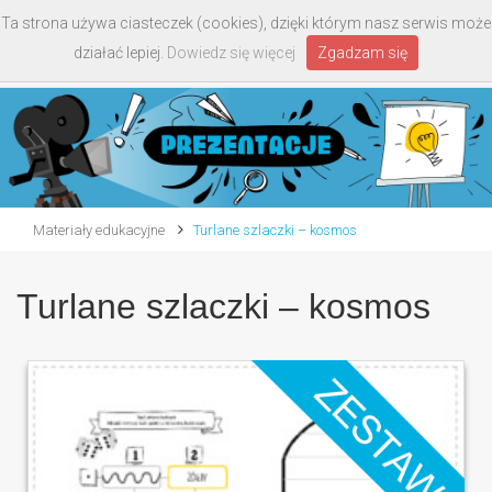
Ta strona używa ciasteczek (cookies), dzięki którym nasz serwis może
Toggle
działać lepiej.
Dowiedz się więcej
Zgadzam się
navigati
Materiały edukacyjne
Turlane szlaczki – kosmos
Turlane szlaczki – kosmos