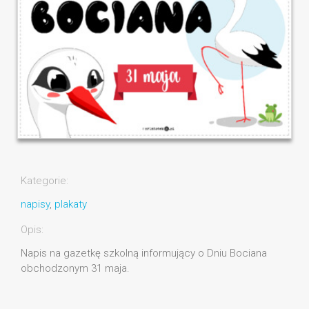
Kategorie:
napisy
,
plakaty
Opis:
Napis na gazetkę szkolną informujący o Dniu Bociana
obchodzonym 31 maja.