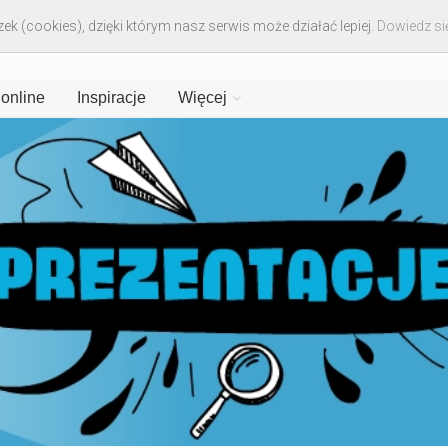
ek (cookies), dzięki którym nasz serwis może działać lepiej.
Dowiedz się
 online
Inspiracje
Więcej