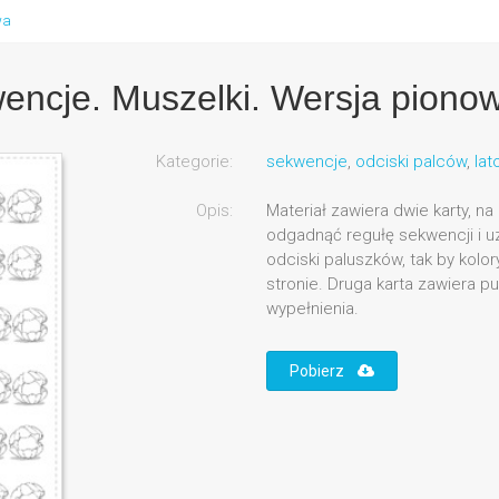
wa
encje. Muszelki. Wersja piono
Kategorie:
sekwencje
,
odciski palców
,
lat
Opis:
Materiał zawiera dwie karty, n
odgadnąć regułę sekwencji i u
odciski paluszków, tak by kolo
stronie. Druga karta zawiera 
wypełnienia.
Pobierz