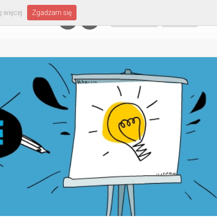
 więcej
Zgadzam się
Załóż konto
Zaloguj