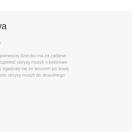
wa
o
a pierwszej dziecko ma za zadanie
zupełnić obrysy muszli o kolorowe
ry zgadzały się ze wzorem po lewej
puste obrysy muszli do dowolnego