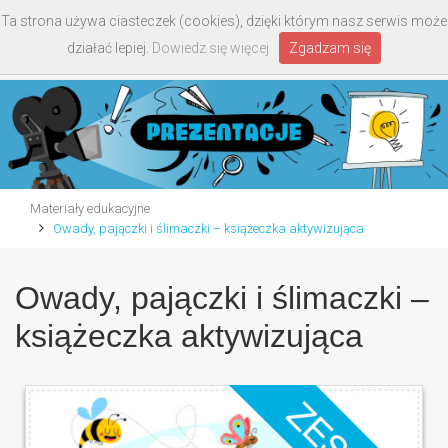
Ta strona używa ciasteczek (cookies), dzięki którym nasz serwis może
Toggle
działać lepiej.
Dowiedz się więcej
Zgadzam się
navigati
Materiały edukacyjne
Owady, pajączki i ślimaczki – książeczka aktywizująca
Owady, pajączki i ślimaczki –
książeczka aktywizująca