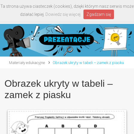
Ta strona używa ciasteczek (cookies), dzięki którym nasz serwis może
Toggle
działać lepiej.
Dowiedz się więcej
Zgadzam się
navigati
Materiały edukacyjne
Obrazek ukryty w tabeli – zamek z piasku
Obrazek ukryty w tabeli –
zamek z piasku