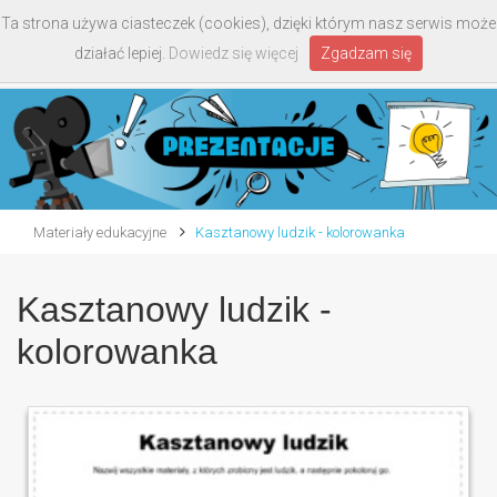
Ta strona używa ciasteczek (cookies), dzięki którym nasz serwis może
Toggle
działać lepiej.
Dowiedz się więcej
Zgadzam się
navigati
Materiały edukacyjne
Kasztanowy ludzik - kolorowanka
Kasztanowy ludzik -
kolorowanka