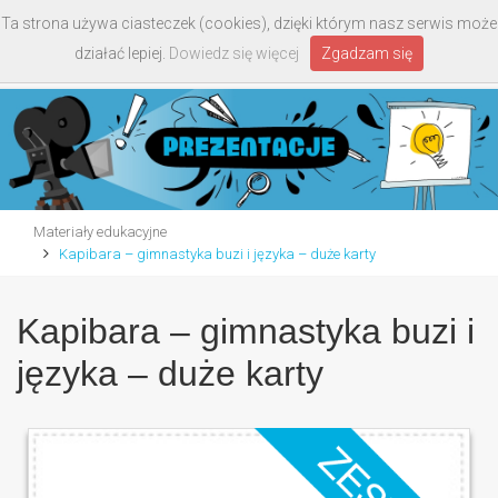
Ta strona używa ciasteczek (cookies), dzięki którym nasz serwis może
Toggle
działać lepiej.
Dowiedz się więcej
Zgadzam się
navigati
Materiały edukacyjne
Kapibara – gimnastyka buzi i języka – duże karty
Kapibara – gimnastyka buzi i
języka – duże karty