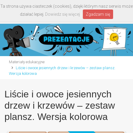
Ta strona używa ciasteczek (cookies), dzięki którym nasz serwis może
Toggle
działać lepiej.
Dowiedz się więcej
Zgadzam się
navigati
Materiały edukacyjne
Liście i owoce jesiennych drzew i krzewów – zestaw plansz.
Wersja kolorowa
Liście i owoce jesiennych
drzew i krzewów – zestaw
plansz. Wersja kolorowa