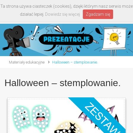
Ta strona używa ciasteczek (cookies), dzięki którym nasz serwis może
Toggle
działać lepiej.
Dowiedz się więcej
Zgadzam się
navigati
Materiały edukacyjne
Halloween – stemplowanie.
Halloween – stemplowanie.