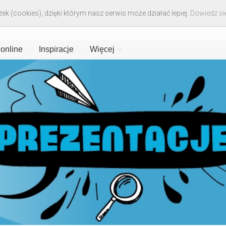
ek (cookies), dzięki którym nasz serwis może działać lepiej.
Dowiedz się
 online
Inspiracje
Więcej