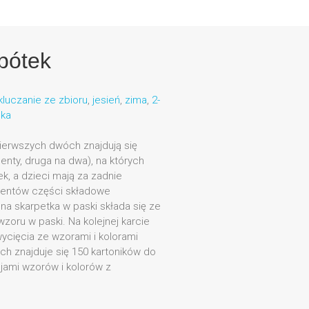
bótek
luczanie ze zbioru
,
jesień
,
zima
,
2-
dka
pierwszych dwóch znajdują się
enty, druga na dwa), na których
k, a dzieci mają za zadnie
entów części składowe
a skarpetka w paski składa się ze
wzoru w paski. Na kolejnej karcie
wycięcia ze wzorami i kolorami
ch znajduje się 150 kartoników do
jami wzorów i kolorów z