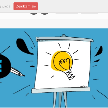
 więcej
Zgadzam się
Załóż konto
Zaloguj