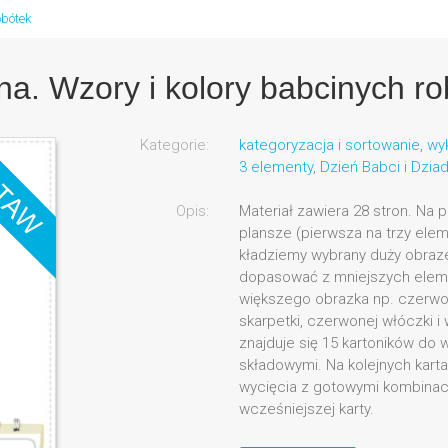
obótek
na. Wzory i kolory babcinych ro
Kategorie:
kategoryzacja i sortowanie
,
wyk
3 elementy
,
Dzień Babci i Dzia
Opis:
Materiał zawiera 28 stron. Na 
plansze (pierwsza na trzy elem
kładziemy wybrany duży obraze
dopasować z mniejszych elem
większego obrazka np. czerwon
skarpetki, czerwonej włóczki i 
znajduje się 15 kartoników do 
składowymi. Na kolejnych karta
wycięcia z gotowymi kombinac
wcześniejszej karty.