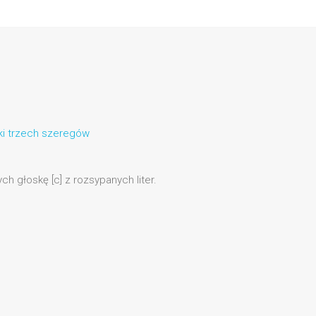
ski trzech szeregów
h głoskę [c] z rozsypanych liter.