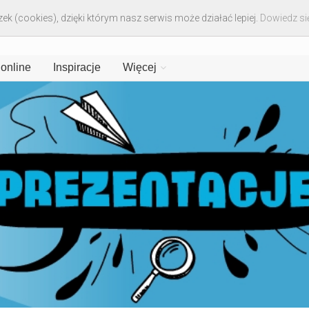
ek (cookies), dzięki którym nasz serwis może działać lepiej.
Dowiedz się
 online
Inspiracje
Więcej