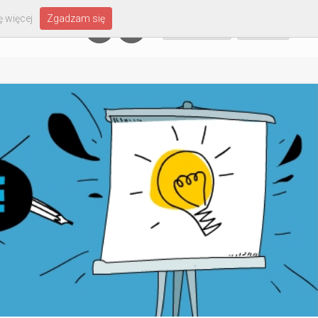
 więcej
Zgadzam się
Załóż konto
Zaloguj