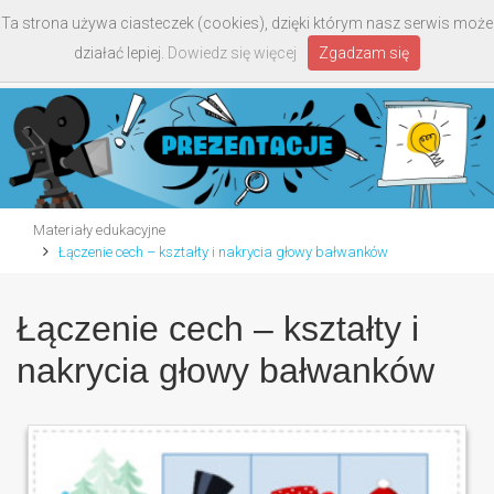
Ta strona używa ciasteczek (cookies), dzięki którym nasz serwis może
Toggle
działać lepiej.
Dowiedz się więcej
Zgadzam się
navigati
Materiały edukacyjne
Łączenie cech – kształty i nakrycia głowy bałwanków
Łączenie cech – kształty i
nakrycia głowy bałwanków