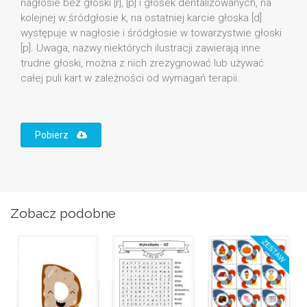
nagłosie bez głoski [r], [p] i głosek dentalizowanych, na
kolejnej w śródgłosie k, na ostatniej karcie głoska [d]
występuje w nagłosie i śródgłosie w towarzystwie głoski
[p]. Uwaga, nazwy niektórych ilustracji zawierają inne
trudne głoski, można z nich zrezygnować lub używać
całej puli kart w zależności od wymagań terapii.
Pobierz
Zobacz podobne