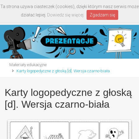
Ta strona używa ciasteczek (cookies), dzięki którym nasz serwis może
Toggle
działać lepiej.
Dowiedz się więcej
Zgadzam się
navigati
Materiały edukacyjne
Karty logopedyczne z głoską [d]. Wersja czarno-biała
Karty logopedyczne z głoską
[d]. Wersja czarno-biała