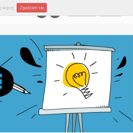
 więcej
Zgadzam się
Załóż konto
Zaloguj