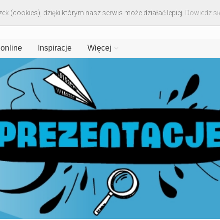
ek (cookies), dzięki którym nasz serwis może działać lepiej.
Dowiedz się
 online
Inspiracje
Więcej