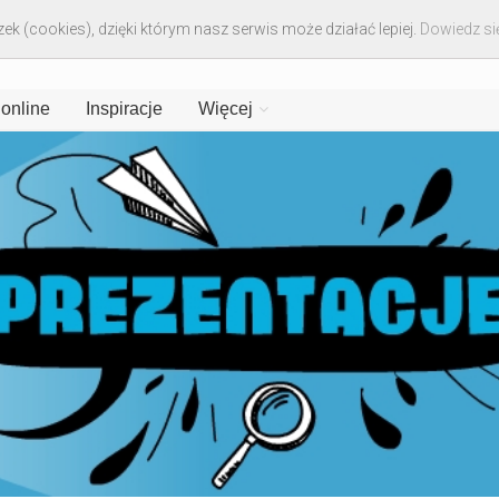
ek (cookies), dzięki którym nasz serwis może działać lepiej.
Dowiedz się
 online
Inspiracje
Więcej