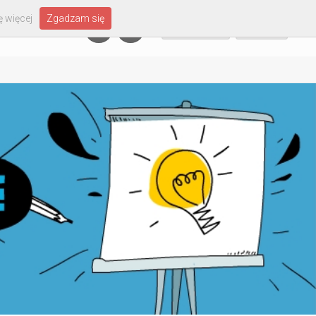
 więcej
Zgadzam się
Załóż konto
Zaloguj