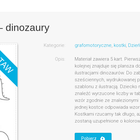
– dinozaury
Kategorie:
grafomotoryczne
,
kostki
,
Dzień
Opis:
Materiał zawiera 5 kart. Pierws
kolejnej znajduje się plansza d
ilustracjami dinozaurów. Do 
sześciennych, wydrukowanej pl
szablonu z ilustracją. Dziecko
znaleźć wyrzucone liczby w tabel
wzór zgodnie ze znalezionymi
jednej kostce odpowiada wzorow
Kostkami rzucamy tak długo, aż 
zostaną uzupełnione o kolorow
Pobierz