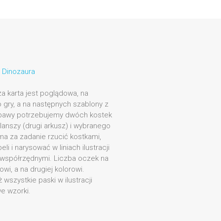
 Dinozaura
za karta jest poglądowa, na
o gry, a na następnych szablony z
zabawy potrzebujemy dwóch kostek
anszy (drugi arkusz) i wybranego
 ma za zadanie rzucić kostkami,
i i narysować w liniach ilustracji
 współrzędnymi. Liczba oczek na
i, a na drugiej kolorowi.
wszystkie paski w ilustracji
e wzorki.