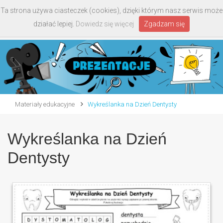
Ta strona używa ciasteczek (cookies), dzięki którym nasz serwis może
Toggle
działać lepiej.
Dowiedz się więcej
Zgadzam się
navigati
Materiały edukacyjne
Wykreślanka na Dzień Dentysty
Wykreślanka na Dzień
Dentysty