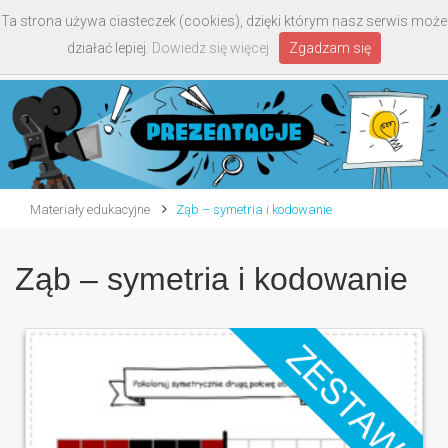
Ta strona używa ciasteczek (cookies), dzięki którym nasz serwis może
Toggle
działać lepiej.
Dowiedz się więcej
Zgadzam się
navigati
Materiały edukacyjne
Ząb – symetria i kodowanie
Ząb – symetria i kodowanie