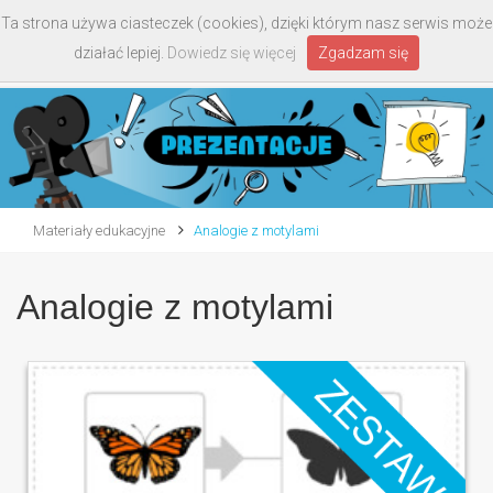
Ta strona używa ciasteczek (cookies), dzięki którym nasz serwis może
Toggle
działać lepiej.
Dowiedz się więcej
Zgadzam się
navigati
Materiały edukacyjne
Analogie z motylami
Analogie z motylami