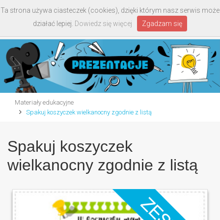
Ta strona używa ciasteczek (cookies), dzięki którym nasz serwis może
Toggle
działać lepiej.
Dowiedz się więcej
Zgadzam się
navigati
Materiały edukacyjne
Spakuj koszyczek wielkanocny zgodnie z listą
Spakuj koszyczek
wielkanocny zgodnie z listą