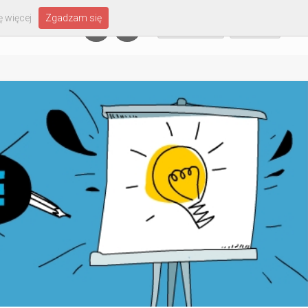
 więcej
Zgadzam się
Załóż konto
Zaloguj