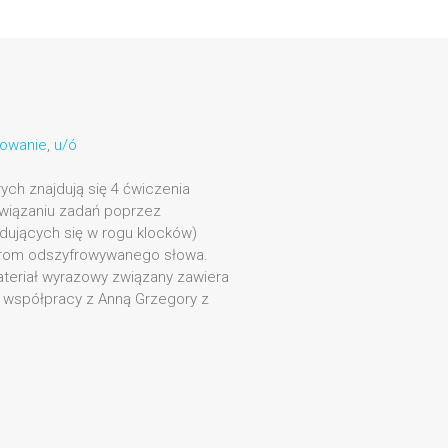
owanie
,
u/ó
rych znajdują się 4 ćwiczenia
związaniu zadań poprzez
jdujących się w rogu klocków)
erom odszyfrowywanego słowa.
teriał wyrazowy związany zawiera
zy współpracy z Anną Grzegory z