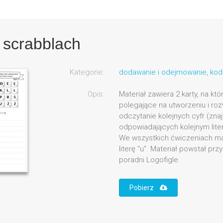
scrabblach
Kategorie:
dodawanie i odejmowanie
,
kod
Opis:
Materiał zawiera 2 karty, na któ
polegające na utworzeniu i ro
odczytanie kolejnych cyfr (zna
odpowiadających kolejnym lit
We wszystkich ćwiczeniach ma
literę "u". Materiał powstał pr
poradni Logofigle.
Pobierz