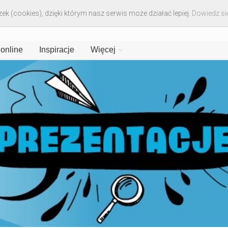
ek (cookies), dzięki którym nasz serwis może działać lepiej.
Dowiedz się
 online
Inspiracje
Więcej