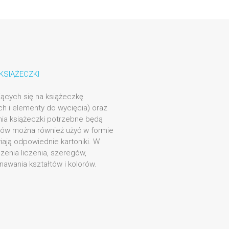
KSIĄŻECZKI
ających się na książeczkę
h i elementy do wycięcia) oraz
nia książeczki potrzebne będą
łów można również użyć w formie
iają odpowiednie kartoniki. W
zenia liczenia, szeregów,
awania kształtów i kolorów.