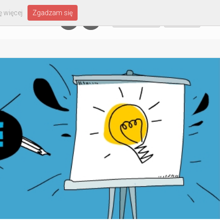
 więcej
Zgadzam się
Załóż konto
Zaloguj