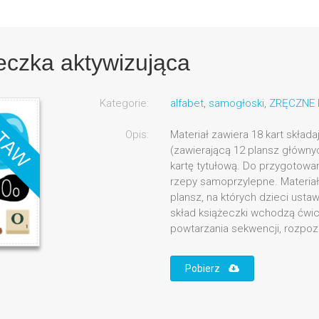
żeczka aktywizująca
Kategorie:
alfabet
,
samogłoski
,
ZRĘCZNE 
Opis:
Materiał zawiera 18 kart skład
(zawierającą 12 plansz głównyc
kartę tytułową. Do przygotowa
rzepy samoprzylepne. Materia
plansz, na których dzieci ustaw
skład książeczki wchodzą ćwic
powtarzania sekwencji, rozpozn
Pobierz