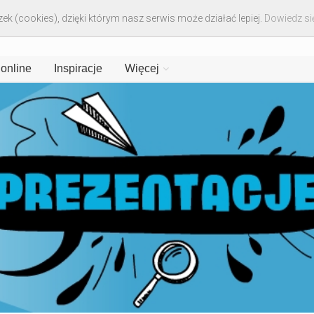
ek (cookies), dzięki którym nasz serwis może działać lepiej.
Dowiedz się
 online
Inspiracje
Więcej