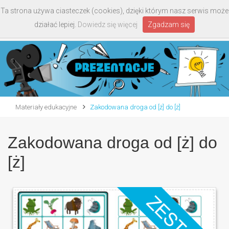
Ta strona używa ciasteczek (cookies), dzięki którym nasz serwis może
Toggle
działać lepiej.
Dowiedz się więcej
Zgadzam się
navigati
Materiały edukacyjne
Zakodowana droga od [ż] do [ż]
Zakodowana droga od [ż] do
[ż]