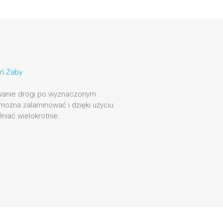
ń Żaby
wanie drogi po wyznaczonym
 można zalaminować i dzięki użyciu
niać wielokrotnie.