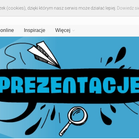
ek (cookies), dzięki którym nasz serwis może działać lepiej.
Dowiedz się
 online
Inspiracje
Więcej