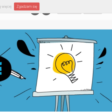
 więcej
Zgadzam się
Załóż konto
Zaloguj