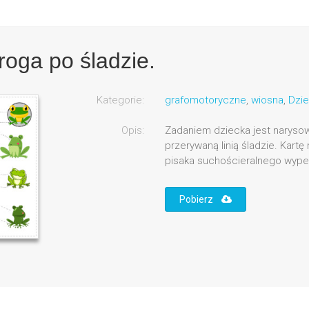
roga po śladzie.
Kategorie:
grafomotoryczne
,
wiosna
,
Dzie
Opis:
Zadaniem dziecka jest naryso
przerywaną linią śladzie. Kartę
pisaka suchościeralnego wypeł
Pobierz