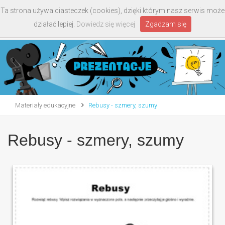
Ta strona używa ciasteczek (cookies), dzięki którym nasz serwis może
Toggle
działać lepiej.
Dowiedz się więcej
Zgadzam się
navigati
Materiały edukacyjne
Rebusy - szmery, szumy
Rebusy - szmery, szumy