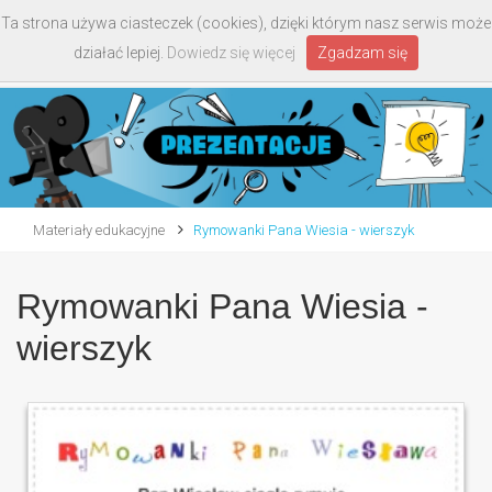
Ta strona używa ciasteczek (cookies), dzięki którym nasz serwis może
Toggle
działać lepiej.
Dowiedz się więcej
Zgadzam się
navigati
Materiały edukacyjne
Rymowanki Pana Wiesia - wierszyk
Rymowanki Pana Wiesia -
wierszyk