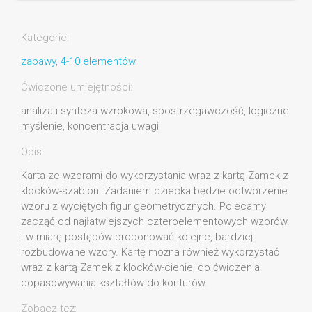
Kategorie:
zabawy
,
4-10 elementów
Ćwiczone umiejętności:
analiza i synteza wzrokowa, spostrzegawczość, logiczne
myślenie, koncentracja uwagi
Opis:
Karta ze wzorami do wykorzystania wraz z kartą Zamek z
klocków-szablon. Zadaniem dziecka będzie odtworzenie
wzoru z wyciętych figur geometrycznych. Polecamy
zacząć od najłatwiejszych czteroelementowych wzorów
i w miarę postępów proponować kolejne, bardziej
rozbudowane wzory. Kartę można również wykorzystać
wraz z kartą Zamek z klocków-cienie, do ćwiczenia
dopasowywania kształtów do konturów.
Zobacz też: