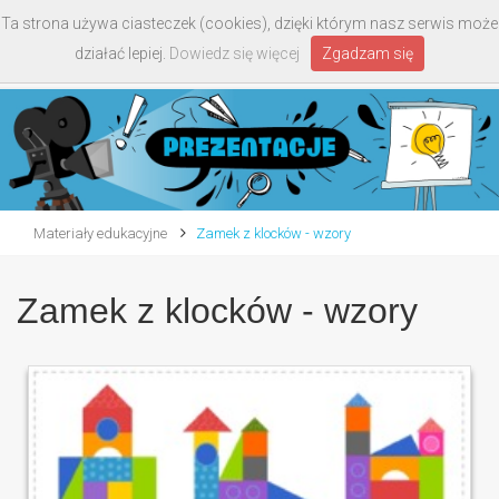
Ta strona używa ciasteczek (cookies), dzięki którym nasz serwis może
Toggle
działać lepiej.
Dowiedz się więcej
Zgadzam się
navigati
Materiały edukacyjne
Zamek z klocków - wzory
Zamek z klocków - wzory