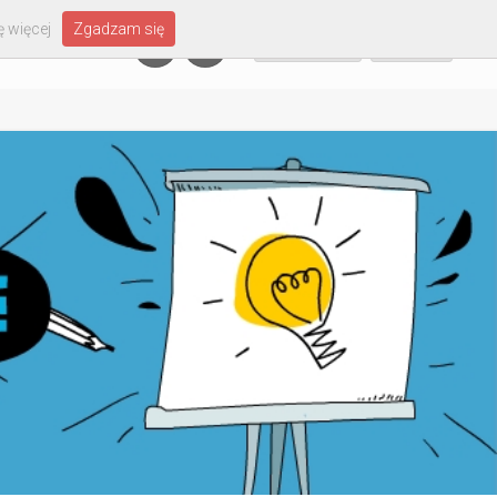
 więcej
Zgadzam się
Załóż konto
Zaloguj