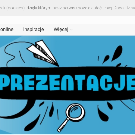
ek (cookies), dzięki którym nasz serwis może działać lepiej.
Dowiedz się
 online
Inspiracje
Więcej