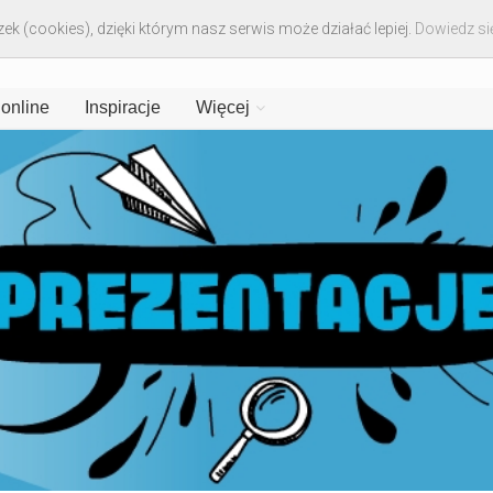
ek (cookies), dzięki którym nasz serwis może działać lepiej.
Dowiedz się
 online
Inspiracje
Więcej