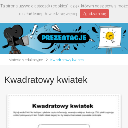
Ta strona używa ciasteczek (cookies), dzięki którym nasz serwis może
Toggle
działać lepiej.
Dowiedz się więcej
Zgadzam się
navigati
Materiały edukacyjne
Kwadratowy kwiatek
Kwadratowy kwiatek