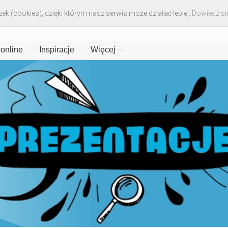
ek (cookies), dzięki którym nasz serwis może działać lepiej.
Dowiedz się
 online
Inspiracje
Więcej