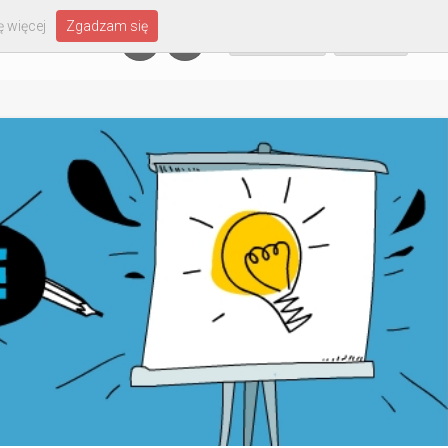
 więcej
Zgadzam się
Załóż konto
Zaloguj