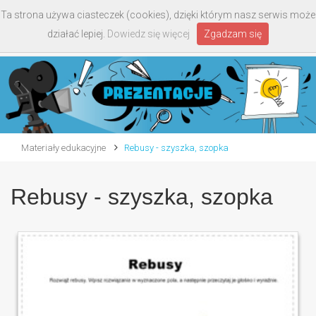
Ta strona używa ciasteczek (cookies), dzięki którym nasz serwis może
Toggle
działać lepiej.
Dowiedz się więcej
Zgadzam się
navigati
Materiały edukacyjne
Rebusy - szyszka, szopka
Rebusy - szyszka, szopka