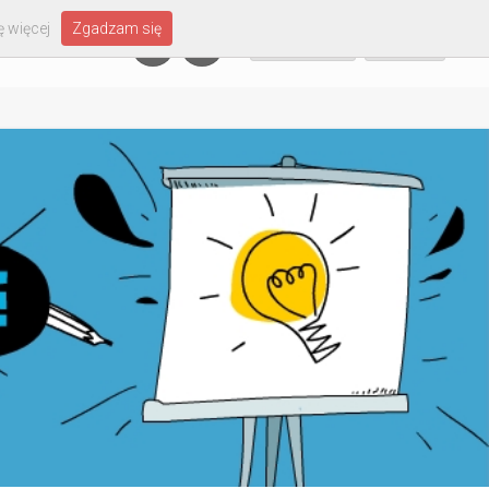
 więcej
Zgadzam się
Załóż konto
Zaloguj