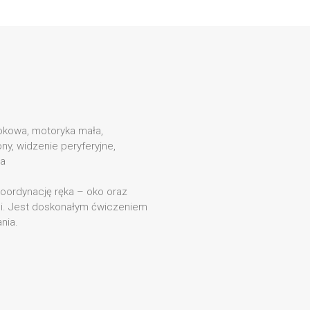
okowa, motoryka mała,
ny, widzenie peryferyjne,
a
oordynację ręka – oko oraz
ni. Jest doskonałym ćwiczeniem
nia.