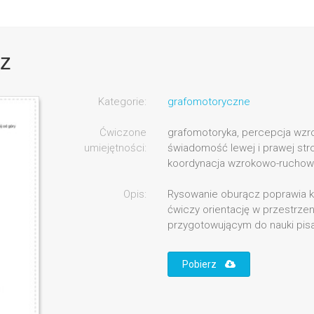
z
Kategorie:
grafomotoryczne
Ćwiczone
grafomotoryka, percepcja wzr
umiejętności:
świadomość lewej i prawej stro
koordynacja wzrokowo-ruchow
Opis:
Rysowanie oburącz poprawia k
ćwiczy orientację w przestrze
przygotowującym do nauki pisa
Pobierz