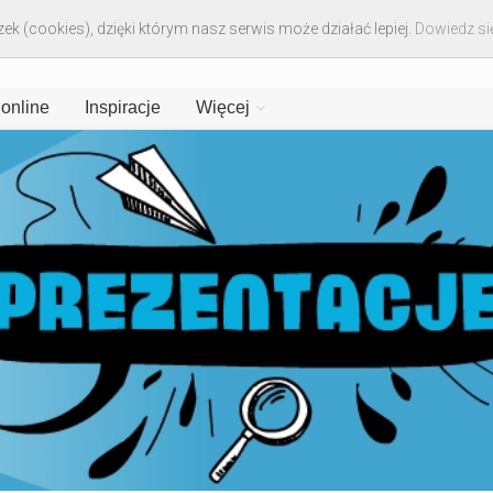
ek (cookies), dzięki którym nasz serwis może działać lepiej.
Dowiedz się
 online
Inspiracje
Więcej