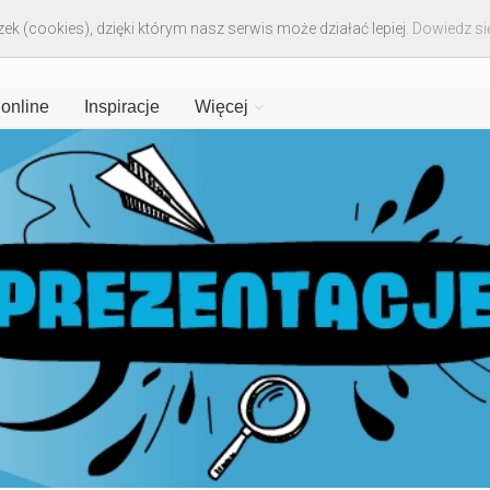
ek (cookies), dzięki którym nasz serwis może działać lepiej.
Dowiedz się
 online
Inspiracje
Więcej