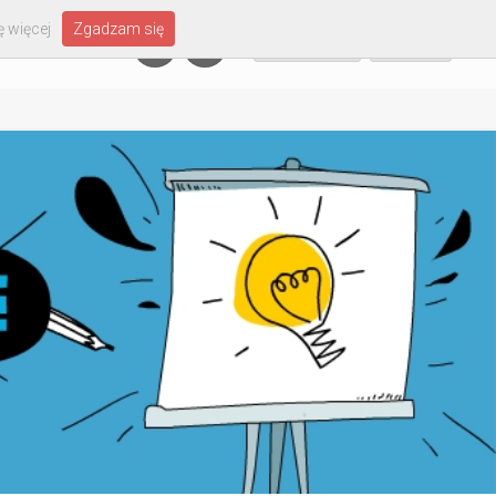
 więcej
Zgadzam się
Załóż konto
Zaloguj