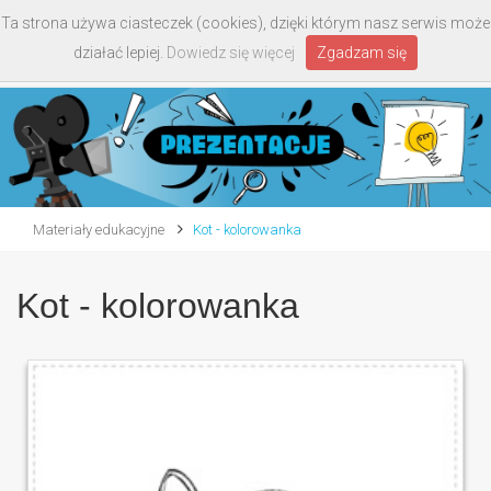
Ta strona używa ciasteczek (cookies), dzięki którym nasz serwis może
Toggle
działać lepiej.
Dowiedz się więcej
Zgadzam się
navigati
Materiały edukacyjne
Kot - kolorowanka
Kot - kolorowanka