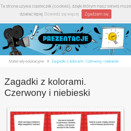
Ta strona używa ciasteczek (cookies), dzięki którym nasz serwis może
Toggle
działać lepiej.
Dowiedz się więcej
Zgadzam się
navigati
Materiały edukacyjne
Zagadki z kolorami. Czerwony i niebieski
Zagadki z kolorami.
Czerwony i niebieski