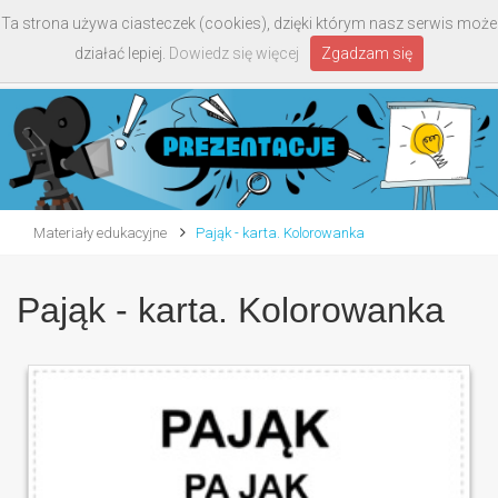
Ta strona używa ciasteczek (cookies), dzięki którym nasz serwis może
Toggle
działać lepiej.
Dowiedz się więcej
Zgadzam się
navigati
Materiały edukacyjne
Pająk - karta. Kolorowanka
Pająk - karta. Kolorowanka