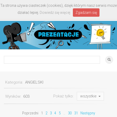
Ta strona używa ciasteczek (cookies), dzięki którym nasz serwis może
Toggle
działać lepiej.
Dowiedz się więcej
Zgadzam się
navigati
Kategoria:
ANGIELSKI
Pokaż tylko:
Wyników:
603
wszystkie
Poprzedni
1
2
3
4
5
…
30
31
Następny