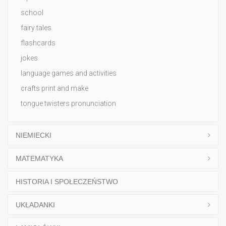
school
fairy tales
flashcards
jokes
language games and activities
crafts print and make
tongue twisters pronunciation
NIEMIECKI
MATEMATYKA
HISTORIA I SPOŁECZEŃSTWO
UKŁADANKI