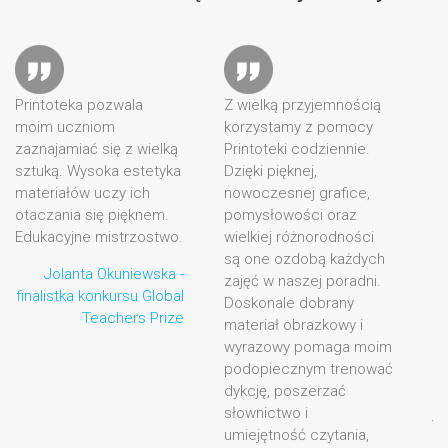
eka pozwala
Z wielką przyjemnością
Jestem nau
czniom
korzystamy z pomocy
edukacji
miać się z wielką
Printoteki codziennie.
wczesnoszko
 Wysoka estetyka
Dzięki pięknej,
angielskiego
łów uczy ich
nowoczesnej grafice,
podczas zaj
ia się pięknem.
pomysłowości oraz
manipulują, 
yjne mistrzostwo.
wielkiej różnorodności
czyli po pro
są one ozdobą każdych
Materiały kt
anta Okuniewska -
zajęć w naszej poradni.
na tej stron
tka konkursu Global
Doskonale dobrany
się do tego
Teachers Prize
materiał obrazkowy i
Nietuzinkow
wyrazowy pomaga moim
pracy, piękn
podopiecznym trenować
świetne pro
dykcję, poszerzać
i zabaw, ba
słownictwo i
jakość mery
umiejętność czytania,
wysoka este