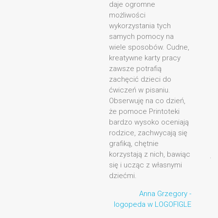
daje ogromne
pomysłowo
możliwości
największe 
wykorzystania tych
materiałów
samych pomocy na
zamieszczo
wiele sposobów. Cudne,
stronie. Dzi
kreatywne karty pracy
niejednokro
zawsze potrafią
piszczały z
zachęcić dzieci do
podczas za
ćwiczeń w pisaniu.
królikiem i
Obserwuję na co dzień,
czy robienia
że pomoce Printoteki
Polecam ws
bardzo wysoko oceniają
nauczyciel
rodzice, zachwycają się
zwłaszcza k
grafiką, chętnie
pierwszych
korzystają z nich, bawiąc
językowców
się i ucząc z własnymi
z malucham
dziećmi.
Joanna A
Anna Grzegory -
logopeda w LOGOFIGLE