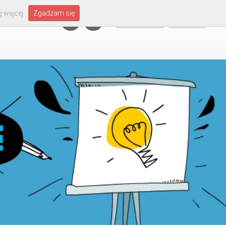
 więcej
Zgadzam się
Załóż konto
Zaloguj