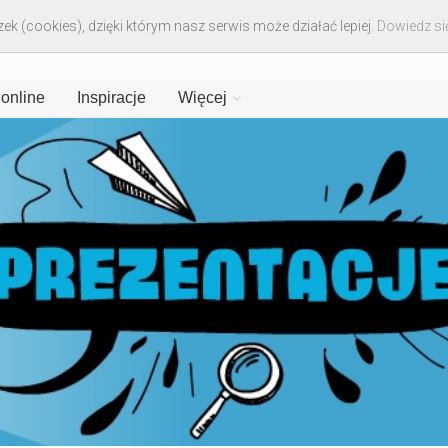
ek (cookies), dzięki którym nasz serwis może działać lepiej.
Dowiedz się
 online
Inspiracje
Więcej