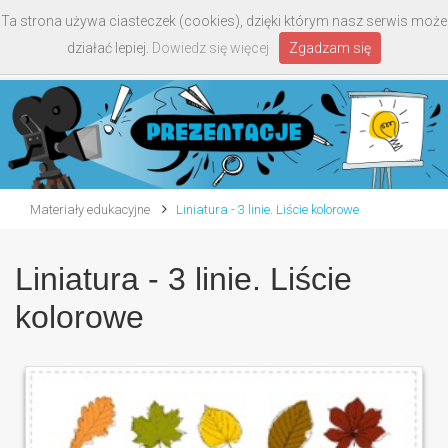
Ta strona używa ciasteczek (cookies), dzięki którym nasz serwis może
Toggle
działać lepiej.
Dowiedz się więcej
Zgadzam się
navigati
Materiały edukacyjne
Liniatura - 3 linie. Liście kolorowe
Liniatura - 3 linie. Liście
kolorowe