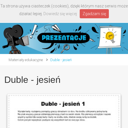
Ta strona używa ciasteczek (cookies), dzięki którym nasz serwis może
Toggle
działać lepiej.
Dowiedz się więcej
Zgadzam się
navigati
Materiały edukacyjne
Duble - jesień
Duble - jesień