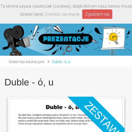
Ta strona używa ciasteczek (cookies), dzięki którym nasz serwis może
Toggle
działać lepiej.
Dowiedz się więcej
Zgadzam się
navigati
Materiały edukacyjne
Duble - ó, u
Duble - ó, u