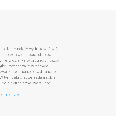
sób. Kartę należy wydrukować w 2
 naprzeciwko siebie lub plecami
y nie widział karty drugiego. Każdy
ątko i zaznacza je w górnym
ajszybsze odgadnięcie wybranego
 W tym celu gracze zadają sobie
 do elektronicznej wersji gry.
e i nie tylko.