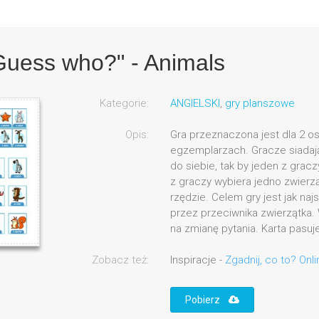
Guess who?" - Animals
Kategorie:
ANGIELSKI
,
gry planszowe
Opis:
Gra przeznaczona jest dla 2 o
egzemplarzach. Gracze siadają
do siebie, tak by jeden z gracz
z graczy wybiera jedno zwierz
rzędzie. Celem gry jest jak n
przez przeciwnika zwierzątka.
na zmianę pytania. Karta pasuje
Zobacz też:
Inspiracje -
Zgadnij, co to? Onlin
Pobierz