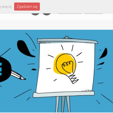
 więcej
Zgadzam się
Załóż konto
Zaloguj