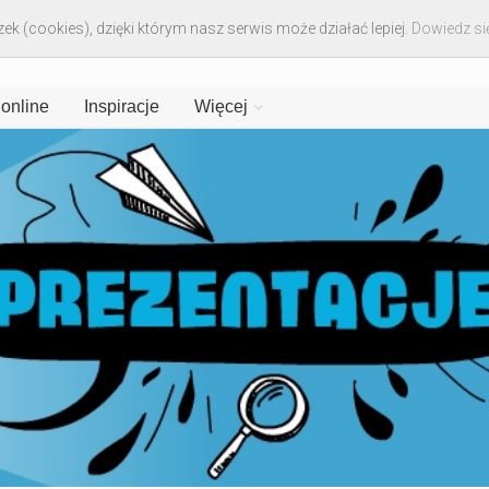
ek (cookies), dzięki którym nasz serwis może działać lepiej.
Dowiedz się
 online
Inspiracje
Więcej