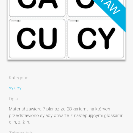
Kategorie:
sylaby
Opis:
Materiał zawiera 7 plansz ze 28 kartami, na których
przedstawiono sylaby otwarte z następującymi głoskami:
c, h, z, ż, n.
Zobacz też: