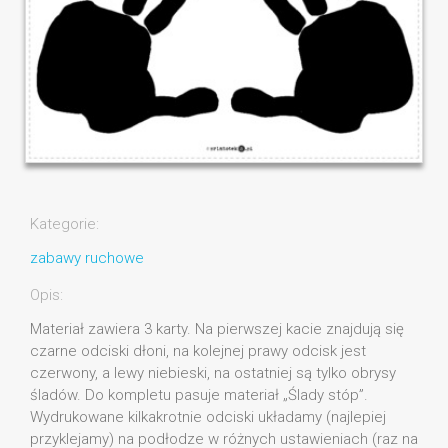
Kategorie:
zabawy ruchowe
Opis:
Materiał zawiera 3 karty. Na pierwszej kacie znajdują się
czarne odciski dłoni, na kolejnej prawy odcisk jest
czerwony, a lewy niebieski, na ostatniej są tylko obrysy
śladów. Do kompletu pasuje materiał „Ślady stóp”.
Wydrukowane kilkakrotnie odciski układamy (najlepiej
przyklejamy) na podłodze w różnych ustawieniach (raz na