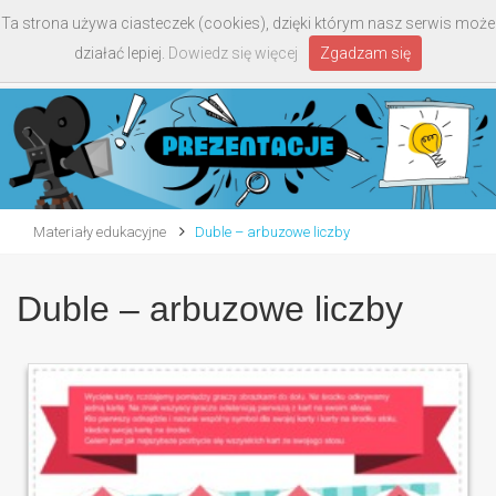
Ta strona używa ciasteczek (cookies), dzięki którym nasz serwis może
Toggle
działać lepiej.
Dowiedz się więcej
Zgadzam się
navigati
Materiały edukacyjne
Duble – arbuzowe liczby
Duble – arbuzowe liczby