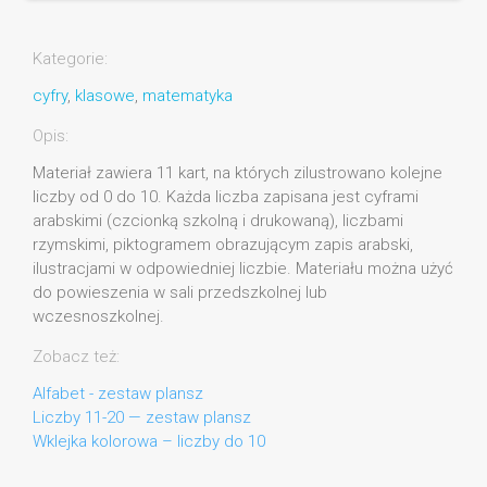
Kategorie:
cyfry
,
klasowe
,
matematyka
Opis:
Materiał zawiera 11 kart, na których zilustrowano kolejne
liczby od 0 do 10. Każda liczba zapisana jest cyframi
arabskimi (czcionką szkolną i drukowaną), liczbami
rzymskimi, piktogramem obrazującym zapis arabski,
ilustracjami w odpowiedniej liczbie. Materiału można użyć
do powieszenia w sali przedszkolnej lub
wczesnoszkolnej.
Zobacz też:
Alfabet - zestaw plansz
Liczby 11-20 — zestaw plansz
Wklejka kolorowa – liczby do 10