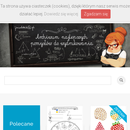
Ta strona używa ciasteczek (cookies), dzięki którym nasz serwis może
Toggle
działać lepiej.
Dowiedz się więcej
Zgadzam się
navigati